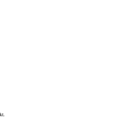
ng
Grünflächenpflege
Poolbau / Teichbau
kt.